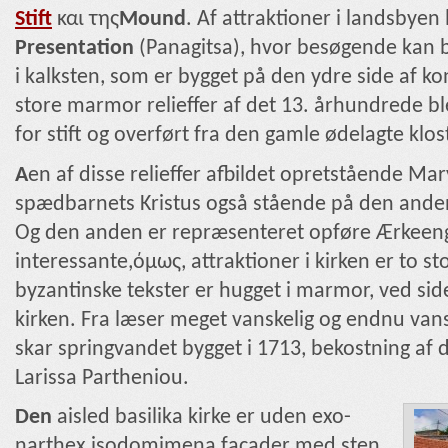
Stift
και της
Mound
. Af attraktioner i landsbyen 
Presentation
(Panagitsa), hvor besøgende kan 
i kalksten, som er bygget på den ydre side af k
store marmor relieffer af det 13. århundrede ble
for stift og overført fra den gamle ødelagte klo
A
en af ​​disse relieffer afbildet opretstående Mar
spædbarnets Kristus også stående på den ande
Og den anden er repræsenteret opføre Ærkeeng
interessante,όμως, attraktioner i kirken er to st
byzantinske tekster er hugget i marmor, ved side
kirken. Fra læser meget vanskelig og endnu vans
skar springvandet bygget i 1713, bekostning af
Larissa Partheniou.
Den
aisled basilika kirke er uden exo-
narthex,isodomimena facader med sten