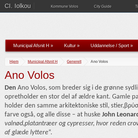
CI. Iolkou
Kommune Volos
City Guide
T
Municipal Afsnit H
»
Kultur
»
Uddannelse / Sport
»
Hjem
Municipal Afsnit H
Generelt
Ano Volos
Ano Volos
Den
Ano Volos, som breder sig i de grønne sydli
opretholder en stor del af ældre kant. Gamle p
holder den samme arkitektoniske stil, stier,βρύσ
farve også, og alle disse – at huske
John Leonar
valnød,platantræer og cypresser, hvor reden cro
af glæde lyttere
“.