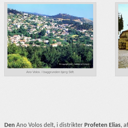
Ano Volos. I baggrunden bjerg Stift.
Den
Ano Volos delt, i distrikter
Profeten Elias
, a