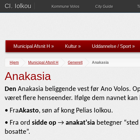
CI. Iolkou
Kommune Volos
City Guide
T
Municipal Afsnit H
»
Kultur
»
Uddannelse / Sport
»
Hjem
Municipal Afsnit H
Generelt
Anakasia
Anakasia
Den
Anakasia beliggende vest før Ano Volos. Opr
været flere henseender. Ifølge dem navnet kan 
• Fra
Akasto
, søn af kong Pelias Iolkou.
• Fra ord
sidde op
→
anakat'sia
betegner “sted
bosatte”.