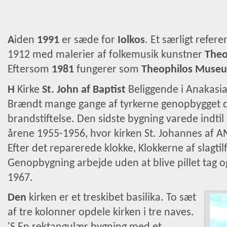
A
iden
1991
er sæde for
Iolkos
. Et særligt refer
1912 med malerier af folkemusik kunstner
Theo
Eftersom
1981
fungerer som
Theophilos Muse
H
Kirke
St. John
af
Baptist
Beliggende i Anakasia
Brændt mange gange af tyrkerne genopbygget dr
brandstiftelse. Den sidste bygning varede indtil
årene 1955-1956, hvor kirken St. Johannes af 
Efter det reparerede klokke, Klokkerne af slagti
Genopbygning arbejde uden at blive pillet tag og
1967.
Den
kirken er et treskibet basilika. To sæt
af tre kolonner opdele kirken i tre naves.