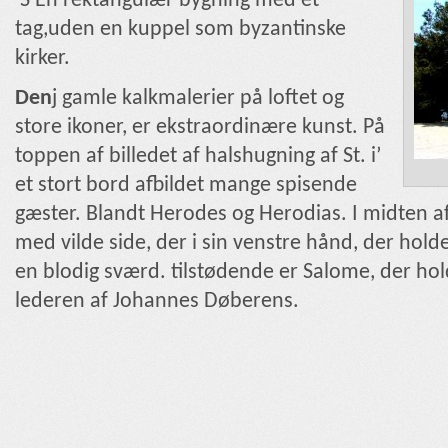
'S En rektangulær bygning med et
tag,uden en kuppel som byzantinske
kirker.
Den
j gamle kalkmalerier på loftet og
store ikoner, er ekstraordinære kunst. På
toppen af ​​billedet af halshugning af St. i’
et stort bord afbildet mange spisende
gæster. Blandt Herodes og Herodias. I midten af ​
med vilde side, der i sin venstre hånd, der holder
en blodig sværd. tilstødende er Salome, der hol
lederen af ​​Johannes Døberens.