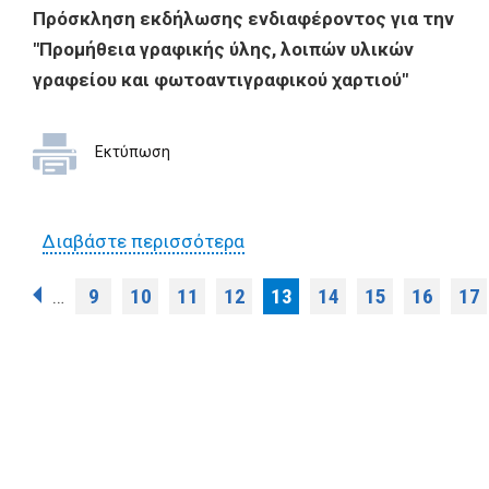
Πρόσκληση εκδήλωσης ενδιαφέροντος για την
"Προμήθεια γραφικής ύλης, λοιπών υλικών
γραφείου και φωτοαντιγραφικού χαρτιού"
Εκτύπωση
Διαβάστε περισσότερα
για Πρόσκληση εκδήλωσης
ενδιαφέροντος για την
Σελίδες
9
10
11
12
13
14
15
16
17
…
"Προμήθεια γραφικής ύλης,
λοιπών υλικών γραφείου και
φωτοαντιγραφικού χαρτιού"