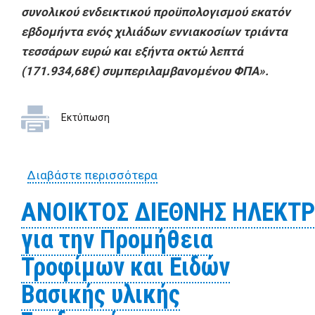
συνολικού ενδεικτικού προϋπολογισμού εκατόν
εβδομήντα ενός χιλιάδων εννιακοσίων τριάντα
τεσσάρων ευρώ και εξήντα οκτώ λεπτά
(171.934,68€) συμπεριλαμβανομένου ΦΠΑ».
Εκτύπωση
Διαβάστε περισσότερα
για ΔΙΑΚΗΡΥΞΗ ΑΝΟΙKΤΟΥ
ΔΗΜΟΣΙΟΥ ΗΛΕΚΤΡΟΝΙΚΟΥ
ΑΝΟΙΚΤΟΣ ΔΙΕΘΝΗΣ ΗΛΕΚΤΡ
ΔΙΑΓΩΝΙΣΜΟΥ
για την Προμήθεια
«Ναυαγοσωστική κάλυψη
πολυσύχναστων παραλιών
Τροφίμων και Ειδών
και Υποστήριξη ακτών
Βασικής υλικής
βραβευμένων με Γαλάζια
σημαία -μη πολυσύχναστων-