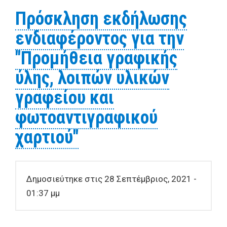
ΔΗΜΟΣΙΟΥ
Πρόσκληση εκδήλωσης
ΔΙΑΓΩΝΙΣΜΟΥ ΓΙΑ ΤΗΝ
ενδιαφέροντος για την
ΠΡΟΜΗΘΕΙΑ ΦΥΤΩΝ
"Προμήθεια γραφικής
ύλης, λοιπών υλικών
γραφείου και
φωτοαντιγραφικού
χαρτιού"
Δημοσιεύτηκε στις 28 Σεπτέμβριος, 2021 -
01:37 μμ