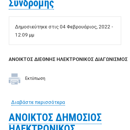
Συνδρομής
με υπεύθυνους ακτής και
οριοθέτηση τους εντός των
ορίων του Δήμου Βόλου
Δημοσιεύτηκε στις 04 Φεβρουάριος, 2022 -
έτους 2022»
12:09 μμ
ΑΝΟΙΚΤΟΣ ΔΙΕΘΝΗΣ ΗΛΕΚΤΡΟΝΙΚΟΣ ΔΙΑΓΩΝΙΣΜΟΣ
Εκτύπωση
Διαβάστε περισσότερα
για
ΑΝΟΙΚΤΟΣ ΔΙΕΘΝΗΣ ΗΛΕΚΤΡ
ΑΝΟΙKΤΟΣ ΔΗΜΟΣΙΟΣ
για την Προμήθεια Τροφίμων
ΗΛΕΚΤΡΟΝΙΚΟΣ
υλικής Συνδρομής