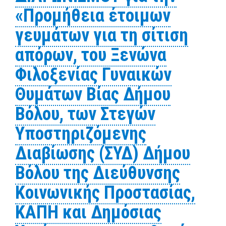
«Προμήθεια έτοιμων
γευμάτων για τη σίτιση
απόρων, του Ξενώνα
Φιλοξενίας Γυναικών
Θυμάτων Βίας Δήμου
Βόλου, των Στεγών
Υποστηριζόμενης
Διαβίωσης (ΣΥΔ) Δήμου
Βόλου της Διεύθυνσης
Κοινωνικής Προστασίας,
ΚΑΠΗ και Δημόσιας