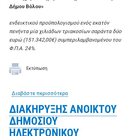
∆ήμου Βόλου»
ενδεικτικού προϋπολογισμού ενός εκατόν
πενήντα μία χιλιάδων τριακοσίων σαράντα δύο
ευρώ (151.342,00€) συμπεριλαμβανομένου του
Φ.Π.Α. 24%.
Εκτύπωση
Διαβάστε περισσότερα
για ΑΝΟΙKΤΟΣ ΔΗΜΟΣΙΟΣ
ΗΛΕΚΤΡΟΝΙΚΟΣ
ΔΙΑΚΗΡΥΞΗΣ ΑΝΟΙΚΤΟΥ
ΔΙΑΓΩΝΙΣΜΟΣ «Αποχιονισμό
ΔΗΜΟΣΙΟΥ
οδών – κοινοχρήστων
χώρων – Δημοτικών
ΗΛΕΚΤΡΟΝΙΚΟΥ
Ενοτήτων ∆ήμου Βόλου»