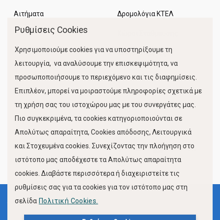
Αιτήματα
Δρομολόγια ΚΤΕΛ
Ρυθμίσεις Cookies
Χώροι Στάθμευσης
Χρησιμοποιούμε cookies για να υποστηρίξουμε τη
Κίνηση Λιμένος
λειτουργία, να αναλύσουμε την επισκεψιμότητα, να
προσωποποιήσουμε το περιεχόμενο και τις διαφημίσεις.
Επιπλέον, μπορεί να μοιραστούμε πληροφορίες σχετικά με
τη χρήση σας του ιστοχώρου μας με του συνεργάτες μας.
Πιο συγκεκριμένα, τα cookies κατηγοριοποιούνται σε
Απολύτως απαραίτητα, Cookies απόδοσης, Λειτουργικά
και Στοχευμένα cookies. Συνεχίζοντας την πλοήγηση στο
FOLLOW US
ιστότοπο μας αποδέχεστε τα Απολύτως απαραίτητα
cookies. Διαβάστε περισσότερα ή διαχειριστείτε τις
ρυθμίσεις σας για τα cookies για τον ιστότοπο μας στη
σελίδα
Πολιτική Cookies.
Όροι Χρήσης
Πολιτική Προστασίας Προσωπικών Δεδομένων