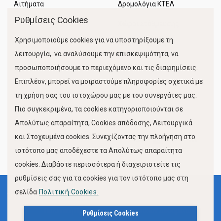
Αιτήματα
Δρομολόγια ΚΤΕΛ
Ρυθμίσεις Cookies
Χώροι Στάθμευσης
Χρησιμοποιούμε cookies για να υποστηρίξουμε τη
Κίνηση Λιμένος
λειτουργία, να αναλύσουμε την επισκεψιμότητα, να
προσωποποιήσουμε το περιεχόμενο και τις διαφημίσεις.
Επιπλέον, μπορεί να μοιραστούμε πληροφορίες σχετικά με
τη χρήση σας του ιστοχώρου μας με του συνεργάτες μας.
Πιο συγκεκριμένα, τα cookies κατηγοριοποιούνται σε
Απολύτως απαραίτητα, Cookies απόδοσης, Λειτουργικά
και Στοχευμένα cookies. Συνεχίζοντας την πλοήγηση στο
FOLLOW US
ιστότοπο μας αποδέχεστε τα Απολύτως απαραίτητα
cookies. Διαβάστε περισσότερα ή διαχειριστείτε τις
ρυθμίσεις σας για τα cookies για τον ιστότοπο μας στη
σελίδα
Πολιτική Cookies.
Όροι Χρήσης
Πολιτική Προστασίας Προσωπικών Δεδομένων
Ρυθμίσεις Cookies