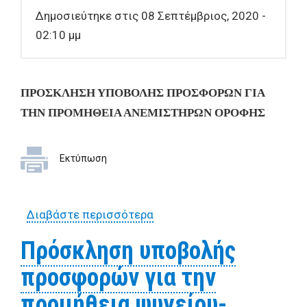
Δημοσιεύτηκε στις 08 Σεπτέμβριος, 2020 -
εξυπηρέτηση του
02:10 μμ
επιβατικού κοινού του
Δήμου Βόλου
ΠΡΟΣΚΛΗΣΗ ΥΠΟΒΟΛΗΣ ΠΡΟΣΦΟΡΩΝ ΓΙΑ
ΤΗΝ ΠΡΟΜΗΘΕΙΑ ΑΝΕΜΙΣΤΗΡΩΝ ΟΡΟΦΗΣ
Εκτύπωση
Διαβάστε περισσότερα
για ΠΡΟΣΚΛΗΣΗ ΥΠΟΒΟΛΗΣ
ΠΡΟΣΦΟΡΩΝ ΓΙΑ ΤΗΝ
Πρόσκληση υποβολής
ΠΡΟΜΗΘΕΙΑ ΑΝΕΜΙΣΤΗΡΩΝ
προσφορών για την
ΟΡΟΦΗΣ
προμήθεια ψυγείου-