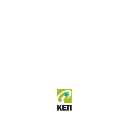
καταψύκτη