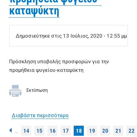
καταψύκτη
Δημοσιεύτηκε στις 13 Ιούλιος, 2020 - 12:55 μμ
Πρόσκληση υποβολής προσφορών για την
προμήθεια ψυγείου-καταψύκτη
Εκτύπωση
Διαβάστε περισσότερα
για Πρόσκληση υποβολής
προσφορών για την
Σελίδες
14
15
16
17
18
19
20
21
22
…
προμήθεια ψυγείου-