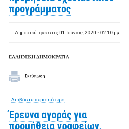
προγράμματος
Δημοσιεύτηκε στις 01 Ιούνιος, 2020 - 02:10 μμ
ΕΛΛΗΝΙΚΗ ΔΗΜΟΚΡΑΤΙΑ
Εκτύπωση
Διαβάστε περισσότερα
για Πρόσκληση υποβολής
προσφορών για την
Έρευνα αγοράς για
προμήθεια σχεδιαστικού
προμήθεια γραφείων,
προγράμματος