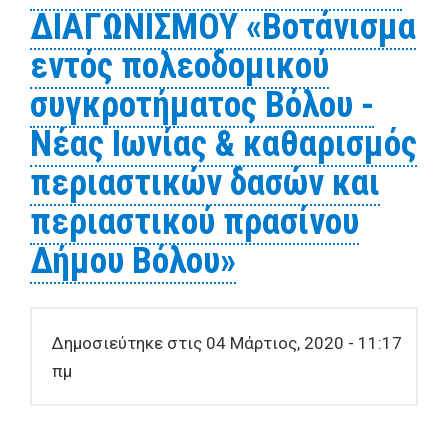
ΔΙΑΓΩΝΙΣΜΟΥ «Βοτάνισμα
καθαριότητας και
ευπρεπισμού
εντός πολεοδομικού
συγκροτήματος Βόλου -
Νέας Ιωνίας & καθαρισμός
περιαστικών δασών και
περιαστικού πρασίνου
Δήμου Βόλου»
Δημοσιεύτηκε στις 04 Μάρτιος, 2020 - 11:17
πμ