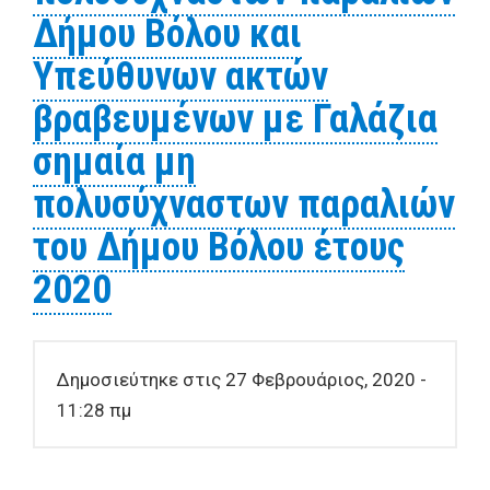
Δήμου Βόλου και
Υπεύθυνων ακτών
βραβευμένων με Γαλάζια
σημαία μη
πολυσύχναστων παραλιών
του Δήμου Βόλου έτους
2020
Δημοσιεύτηκε στις 27 Φεβρουάριος, 2020 -
11:28 πμ