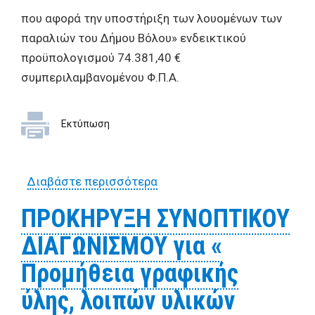
που αφορά την υποστήριξη των λουομένων των
παραλιών του Δήμου Βόλου» ενδεικτικού
προϋπολογισμού 74.381,40 €
συμπεριλαμβανομένου Φ.Π.Α.
Εκτύπωση
Διαβάστε περισσότερα
για ΟΡΟΙ ΔΙΑΚΗΡΥΞΗΣ
Συνοπτικού διαγωνισμού
ΠΡΟΚΗΡΥΞΗ ΣΥΝΟΠΤΙΚΟΥ
για την "Προμήθεια
ΔΙΑΓΩΝΙΣΜΟΥ για «
εξοπλισμού καθώς και
εργασίες συντήρησης,
Προμήθεια γραφικής
μεταφοράς και
ύλης, λοιπών υλικών
τοποθέτησης υπάρχοντος