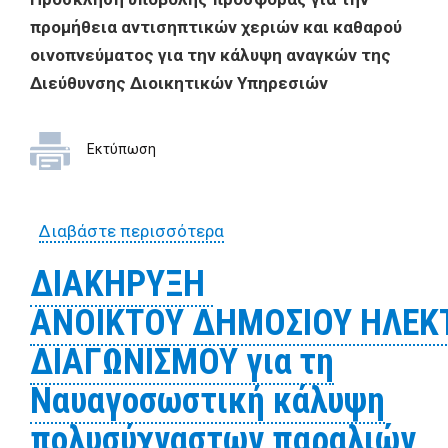
προμήθεια αντισηπτικών χεριών και καθαρού
οινοπνεύματος για την κάλυψη αναγκών της
Διεύθυνσης Διοικητικών Υπηρεσιών
Εκτύπωση
Διαβάστε περισσότερα
για Πρόσκληση υποβολής
προσφοράς για την
ΔΙΑΚΗΡΥΞΗ
προμήθεια αντισηπτικών
ΑΝΟΙΚΤΟΥ ΔΗΜΟΣΙΟΥ ΗΛΕΚ
χεριών και καθαρού
οινοπνεύματος για την
ΔΙΑΓΩΝΙΣΜΟΥ για τη
κάλυψη αναγκών της
Ναυαγοσωστική κάλυψη
Διεύθυνσης Διοικητικών
Υπηρεσιών
πολυσύχναστων παραλιών