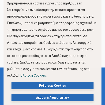
Χρησιμοποιούμε cookies για να υποστηρίξουμε τη
Κίνηση Λιμένος
λειτουργία, να αναλύσουμε την επισκεψιμότητα, να
προσωποποιήσουμε το περιεχόμενο και τις διαφημίσεις.
Επιπλέον, μπορεί να μοιραστούμε πληροφορίες σχετικά με
τη χρήση σας του ιστοχώρου μας με του συνεργάτες μας.
Πιο συγκεκριμένα, τα cookies κατηγοριοποιούνται σε
Απολύτως απαραίτητα, Cookies απόδοσης, Λειτουργικά
και Στοχευμένα cookies. Συνεχίζοντας την πλοήγηση στο
FOLLOW US
ιστότοπο μας αποδέχεστε τα Απολύτως απαραίτητα
cookies. Διαβάστε περισσότερα ή διαχειριστείτε τις
ρυθμίσεις σας για τα cookies για τον ιστότοπο μας στη
σελίδα
Πολιτική Cookies.
Όροι Χρήσης
Πολιτική Προστασίας Προσωπικών Δεδομένων
Ρυθμίσεις Cookies
Δήλωση Προσβασιμότητας Ιστότοπου Δήμου Βόλου
Αποδοχή Απαραίτητων
Πολιτική Cookies