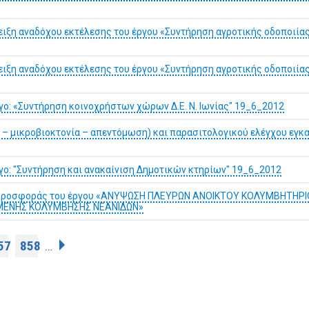
ξη αναδόχου εκτέλεσης του έργου «Συντήρηση αγροτικής οδοποιίας 
ξη αναδόχου εκτέλεσης του έργου «Συντήρηση αγροτικής οδοποιίας 
ργο: «Συντήρηση κοινοχρήστων χώρων Δ.Ε. Ν. Ιωνίας" 19_6_2012
α – μικροβιοκτονία – απεντόμωση) και παρασιτολογικού ελέγχου ε
ργο: "Συντήρηση και ανακαίνιση Δημοτικών κτηρίων" 19_6_2012
ής Προσφοράς του έργου «ΑΝΥΨΩΣΗ ΠΛΕΥΡΩΝ ΑΝΟΙΚΤΟΥ ΚΟΛΥΜΒΗΤΗΡΙ
ΜΕΝΗΣ ΚΟΛΥΜΒΗΣΗΣ ΝΕΑΝΙΔΩΝ»
57
858
…