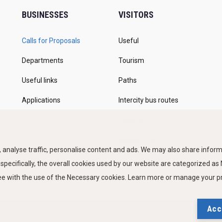
BUSINESSES
VISITORS
Calls for Proposals
Useful
Departments
Tourism
Useful links
Paths
Applications
Intercity bus routes
Parkings
Marine Traffic
 analyse traffic, personalise content and ads. We may also share informa
 specifically, the overall cookies used by our website are categorized a
ree with the use of the Necessary cookies. Learn more or manage your 
Acc
 of use
Privacy Policy
Cookies Policy