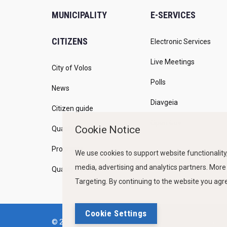
MUNICIPALITY
E-SERVICES
CITIZENS
Electronic Services
Live Meetings
City of Volos
Polls
News
Diavgeia
Citizen guide
Open Gov
Cookie Notice
Quality of life
Programs
We use cookies to support website functionality,
media, advertising and analytics partners. More
Quality Policy
Targeting. By continuing to the website you ag
Cookie Settings
© 2019, City of Volos
Terms