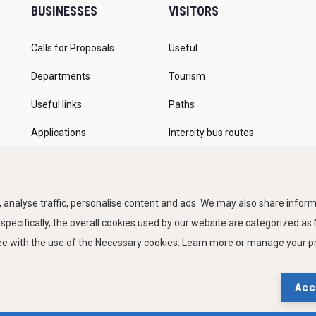
BUSINESSES
VISITORS
Calls for Proposals
Useful
Departments
Tourism
Useful links
Paths
Applications
Intercity bus routes
Parkings
Marine Traffic
 analyse traffic, personalise content and ads. We may also share informa
 specifically, the overall cookies used by our website are categorized a
ree with the use of the Necessary cookies. Learn more or manage your 
Acc
 of use
Privacy Policy
Cookies Policy