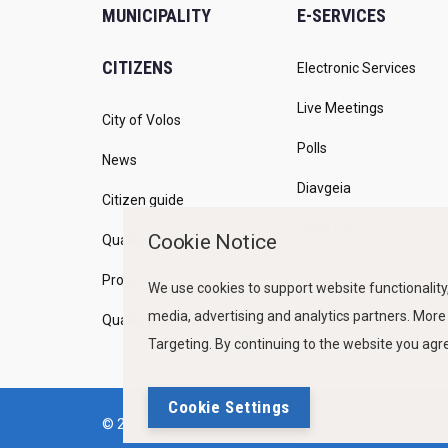
MUNICIPALITY
E-SERVICES
CITIZENS
Electronic Services
Live Meetings
City of Volos
Polls
News
Diavgeia
Citizen guide
Open Gov
Cookie Notice
Quality of life
Programs
We use cookies to support website functionality,
media, advertising and analytics partners. More
Quality Policy
Targeting. By continuing to the website you ag
Cookie Settings
© 2019, City of Volos
Terms