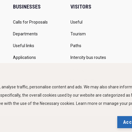
BUSINESSES
VISITORS
Calls for Proposals
Useful
Departments
Tourism
Useful links
Paths
Applications
Intercity bus routes
Parkings
Marine Traffic
 analyse traffic, personalise content and ads. We may also share informa
 specifically, the overall cookies used by our website are categorized a
ree with the use of the Necessary cookies. Learn more or manage your 
Acc
 of use
Privacy Policy
Cookies Policy