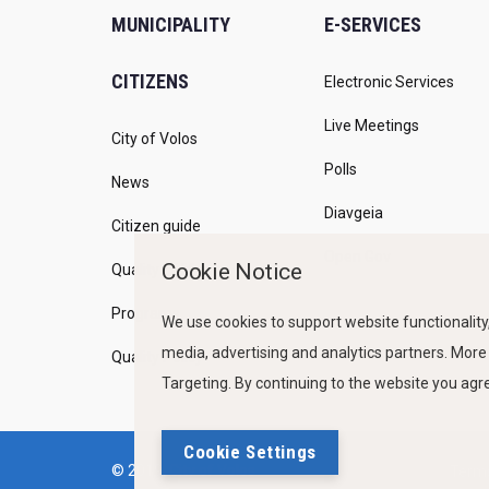
MUNICIPALITY
E-SERVICES
CITIZENS
Electronic Services
Live Meetings
City of Volos
Polls
News
Diavgeia
Citizen guide
Open Gov
Cookie Notice
Quality of life
Programs
We use cookies to support website functionality,
media, advertising and analytics partners. More
Quality Policy
Targeting. By continuing to the website you ag
Cookie Settings
© 2019, City of Volos
Terms