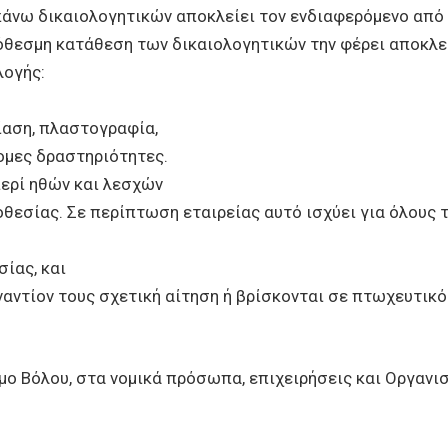
άνω δικαιολογητικών αποκλείει τον ενδιαφερόμενο από 
ρόθεσμη κατάθεση των δικαιολογητικών την φέρει αποκλε
λογής:
βίαση, πλαστογραφία,
ομες δραστηριότητες.
ερί ηθών και λεσχών
εσίας. Σε περίπτωση εταιρείας αυτό ισχύει για όλους το
ίας, και
εναντίον τους σχετική αίτηση ή βρίσκονται σε πτωχευτικ
μο Βόλου, στα νομικά πρόσωπα, επιχειρήσεις και Οργανι