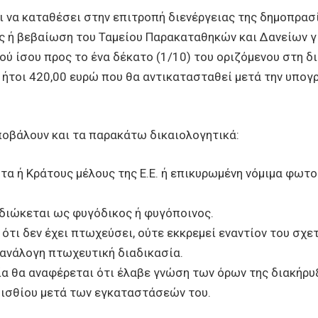
ει να καταθέσει στην επιτροπή διενέργειας της δημοπρα
ς ή βεβαίωση του Ταμείου Παρακαταθηκών και Δανείων γι
σού ίσου προς το ένα δέκατο (1/10) του οριζόμενου στη 
 ήτοι 420,00 ευρώ που θα αντικατασταθεί μετά την υπογ
υποβάλουν και τα παρακάτω δικαιολογητικά:
τα ή Κράτους μέλους της Ε.Ε. ή επικυρωμένη νόμιμα φωτ
 διώκεται ως φυγόδικος ή φυγόποινος.
ότι δεν έχει πτωχεύσει, ούτε εκκρεμεί εναντίον του σχε
 ανάλογη πτωχευτική διαδικασία.
ία θα αναφέρεται ότι έλαβε γνώση των όρων της διακήρ
μισθίου μετά των εγκαταστάσεών του.