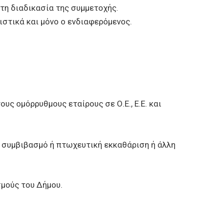
τη διαδικασία της συμμετοχής.
ιστικά και μόνο ο ενδιαφερόμενος.
υς ομόρρυθμους εταίρους σε Ο.Ε., Ε.Ε. και
ό συμβιβασμό ή πτωχευτική εκκαθάριση ή άλλη
σμούς του Δήμου.