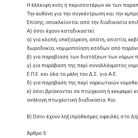
Η έλλειψη ενός ή περισσοτέρων εκ των παραπ
Την ευθύνη για την συγκέντρωση και την εμπ
Επίσης, αποκλείονται από την διαδικασία επι
Α) όσοι έχουν καταδικαστεί:
α) για κλοπή, υπεξαίρεση, απάτη, απιστία, εκ
δωροδοκία, νομιμοποίηση εσόδων από παράν
β) για παραβίαση των διατάξεων των νόμων π
γ) για παράβαση της περί συναλλάγματος νομοθ
Ε.Π.Ε. και όλα τα μέλη του Δ.Σ. για Α.Ε.
δ) για παράβαση της περί ναρκωτικών νομοθεσ
ε) όσοι βρίσκονται σε πτώχευση ή εκκρεμεί 
ανάλογη πτωχευτική διαδικασία. Και
Β) Όσοι έχουν ληξιπρόθεσμες οφειλές στο Δή
Άρθρο 5