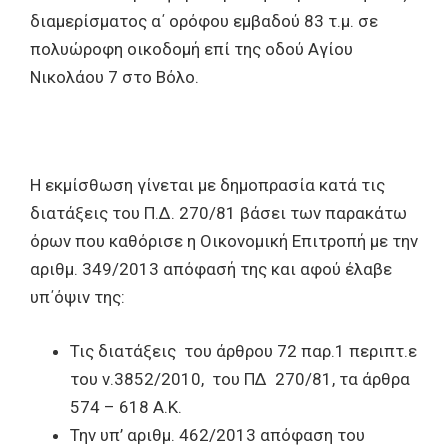
διαμερίσματος α΄ ορόφου εμβαδού 83 τ.μ. σε
πολυώροφη οικοδομή επί της οδού Αγίου
Νικολάου 7 στο Βόλο.
Η εκμίσθωση γίνεται με δημοπρασία κατά τις
διατάξεις του Π.Δ. 270/81 βάσει των παρακάτω
όρων που καθόρισε η Οικονομική Επιτροπή με την
αριθμ. 349/2013 απόφασή της και αφού έλαβε
υπ΄όψιν της:
Τις διατάξεις του άρθρου 72 παρ.1 περιπτ.ε
του ν.3852/2010, του ΠΔ 270/81, τα άρθρα
574 – 618 Α.Κ.
Την υπ’ αριθμ. 462/2013 απόφαση του