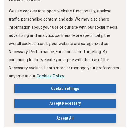
μισθωτή μόνο μετά από έγγραφη συναίνεση του
We use cookies to support website functionality, analyse
Δήμου, περιέρχεται δε στην κυριότητα του Δήμου
traffic, personalise content and ads. We may also share
μετά τη λήξη ή τη διάλυση της μίσθωσης, χωρίς
information about your use of our site with our social media,
καμία απολύτως αποζημίωση του μισθωτή.
advertising and analytics partners. More specifically, the
overall cookies used by our website are categorized as
Άρθρο 22
Necessary, Performance, Functional and Targeting. By
continuing to the website you agree with the use of the
Τον πλειοδότη και τελικό μισθωτή του μισθίου
Necessary cookies. Learn more or manage your preferences
επιβαρύνουν τα έξοδα δημοσιεύσεων της
anytime at our
Cookies Policy.
διακηρύξεως, τα τέλη της συμβάσεως (νόμιμες
κρατήσεις, τέλη χαρτοσήμου).
Cookie Settings
Accept Necessary
Άρθρο 23
Accept All