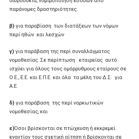
δωροδοκία, νομιμοποίηση εσόδων από
παράνομες δραστηριότητες.
β)
για παραβίαση των διατάξεων των νόμων
περί ηθών και λεσχών
γ)
για παράβαση της περί συναλλάγματος
νομοθεσίας. Σε περίπτωση εταιρείας αυτό
ισχύει για όλους τους ομόρρυθμους εταίρους σε
Ο.Ε., Ε.Ε. και Ε.Π.Ε. και όλα τα μέλη του Δ.Σ. για
Α.Ε.
δ)
για παράβαση της περί ναρκωτικών
νομοθεσίας, και
ε)
Όσοι βρίσκονται σε πτώχευση ή εκκρεμεί
εναντίον τους σχετική αίτηση ή βρίσκονται σε