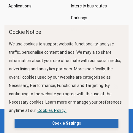
Applications
Intercity bus routes
Parkings
Marine Traffic
Cookie Notice
We use cookies to support website functionality, analyse
traffic, personalise content and ads. We may also share
information about your use of our site with our social media,
advertising and analytics partners. More specifically, the
overall cookies used by our website are categorized as
Necessary, Performance, Functional and Targeting. By
FOLLOW US
continuing to the website you agree with the use of the
Necessary cookies. Learn more or manage your preferences
anytime at our
Cookies Policy.
Terms of use
Privacy Policy
Cookie Settings
Cookies Policy