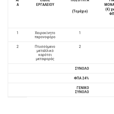
Α/
ΕΙΔΟΣ
ΠΟΣΟΤΗΤΑ
ΤΙ
Α
ΕΡΓΑΛΕΙΟΥ
ΜΟΝ
(€) χ
(Τεμάχιο)
Φ
1
Χειροκίνητο
1
περονοφόρο
2
Πτυσσόμενο
2
μεταλλικό
καρότσι
μεταφοράς
ΣΥΝΟΛΟ
ΦΠΑ 24%
ΓΕΝΙΚΟ
ΣΥΝΟΛΟ