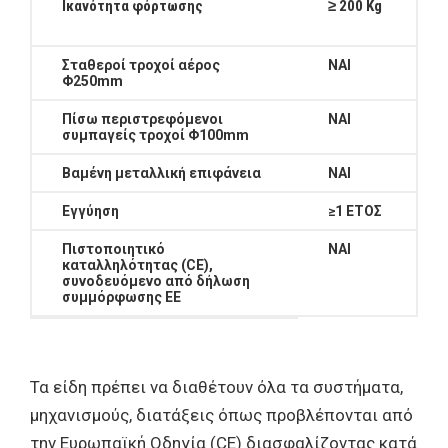
Ικανότητα
φόρτωσης
≥
200
Kg
Σταθεροί τροχοί αέρος
ΝΑΙ
Φ250
mm
Πίσω περιστρεφόμενοι
ΝΑΙ
συμπαγείς τροχοί Φ100
mm
Β
αμένη μεταλλική επιφάνεια
ΝΑΙ
Εγγύηση
≥1 ΕΤΟΣ
Πιστοποιητικό
ΝΑΙ
καταλληλότητας (
CE
),
συνοδευόμενο από δήλωση
συμμόρφωσης ΕΕ
Τα είδη πρέπει να διαθέτουν όλα τα συστήματα,
μηχανισμούς, διατάξεις όπως προβλέπονται από
την Ευρωπαϊκή Οδηγία (CE) διασφαλίζοντας κατά