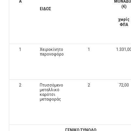
Α
ΜΟΝΑΔΟ
(€)
ΕΙΔΟΣ
χωρίς
ΦΠΑ
1
Χειροκίνητο
1
1.331,0
περονοφόρο
2
Πτυσσόμενο
2
72,00
μεταλλικό
καρότσι
μεταφοράς
ΓΕΝΙΚΟ ΣΥΝΟΛΟ