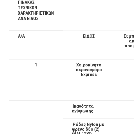
ΠΙΝΑΚΑΣ
ΤΕΧΝΙΚΩΝ
ΧΑΡΑΚΤΗΡΙΣΤΙΚΩΝ
ΑΝΑ ΕΙΔΟΣ
Α/Α
ΕΙΔΟΣ
Συμ
απ
προ
1
Χειροκίνητο
περ
ο
νοφόρο
Express
Ικανότητα
ανύψωσης
Ρόδες
Nylon
με
φρένο δύο (2)