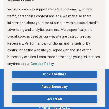
Marine Traffic
We use cookies to support website functionality, analyse
traffic, personalise content and ads. We may also share
information about your use of our site with our social media,
advertising and analytics partners. More specifically, the
overall cookies used by our website are categorized as
Necessary, Performance, Functional and Targeting. By
FOLLOW US
continuing to the website you agree with the use of the
Necessary cookies. Learn more or manage your preferences
anytime at our
Cookies Policy.
Cookie Settings
Terms of use
Privacy Policy
Cookies Policy
Accept Necessary
Δήλωση Προσβασιμότητας Ιστότοπου Δήμου Βόλου
Accept All
© 2019, City of Volos