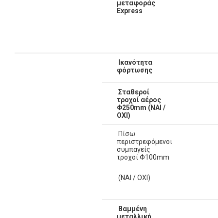
μεταφοράς
Express
Ικανότητα
φόρτωσης
Σταθεροί
τροχοί αέρος
Φ250
mm
(ΝΑΙ /
ΟΧΙ)
Πίσω
περιστρεφόμενοι
συμπαγείς
τροχοί Φ100mm
(ΝΑΙ / ΟΧΙ)
Βαμμένη
μεταλλική