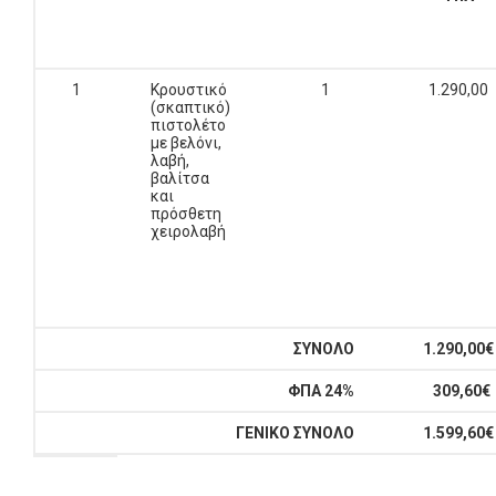
1
Κρουστικό
1
1.290,00
(σκαπτικό)
πιστολέτο
με βελόνι,
λαβή,
βαλίτσα
και
πρόσθετη
χειρολαβή
ΣΥΝΟΛΟ
1.290,00€
ΦΠΑ 24%
309,60€
ΓΕΝΙΚΟ ΣΥΝΟΛΟ
1.599,60€