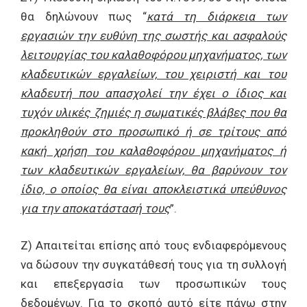
θα δηλώνουν πως “
κατά τη διάρκεια των
εργασιών την ευθύνη της σωστής και ασφαλούς
λειτουργίας του καλαθοφόρου μηχανήματος, των
κλαδευτικών εργαλείων, του χειριστή και του
κλαδευτή που απασχολεί την έχει ο ίδιος και
τυχόν υλικές ζημιές η σωματικές βλάβες που θα
προκληθούν στο προσωπικό ή σε τρίτους από
κακή χρήση του καλαθοφόρου μηχανήματος ή
των κλαδευτικών εργαλείων, θα βαρύνουν τον
ίδιο, ο οποίος θα είναι αποκλειστικά υπεύθυνος
για την αποκατάστασή τους
”.
Ζ) Απαιτείται επίσης από τους ενδιαφερόμενους
να δώσουν την συγκατάθεσή τους για τη συλλογή
και επεξεργασία των προσωπικών τους
δεδομένων. Για το σκοπό αυτό είτε πάνω στην