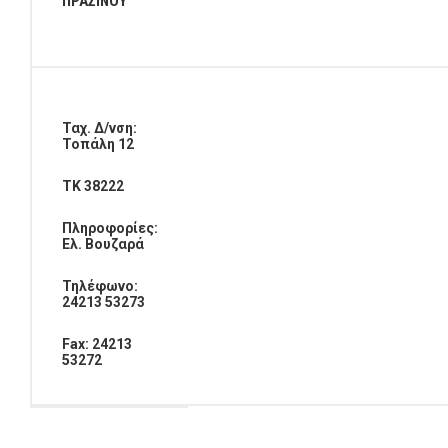
ΠΡΑΣΙΝΟΥ
Ταχ. Δ/νση:
Τοπάλη 12
ΤΚ 38222
Πληροφορίες:
Ελ. Βουζαρά
Τηλέφωνο:
24213 53273
Fax: 24213
53272