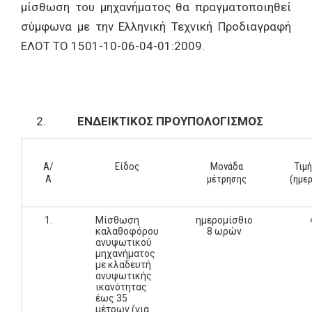
μίσθωση του μηχανήματος θα πραγματοποιηθεί
σύμφωνα με την Ελληνική Τεχνική Προδιαγραφή
ΕΛΟΤ ΤΟ 1501-10-06-04-01:2009.
ΕΝΔEIΚΤΙΚΟΣ
ΠΡΟΥΠΟΛΟΓΙΣΜΟΣ
Α/
Είδος
Μονάδα
Τιμ
Α
μέτρησης
(ημε
1.
Μίσθωση
ημερομίσθιο
καλαθοφόρου
8 ωρών
ανυψωτικού
μηχανήματος
με κλαδευτή
ανυψωτικής
ικανότητας
έως 35
μέτρων (για