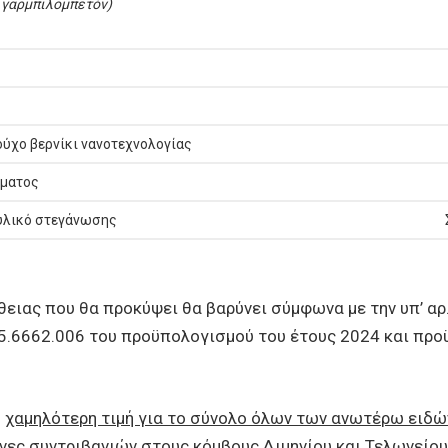
υ γαρμπιλομπετόν
)
ύχο βερνίκι νανοτεχνολογίας
ώματος
 υλικό στεγάνωσης
ιας που θα προκύψει θα βαρύνει σύμφωνα με την υπ’ α
35.6662.006 του προϋπολογισμού του έτους 2024 και προ
η
χαμηλότερη τιμή για το σύνολο όλων των ανωτέρω ειδώ
άνες συντριβανιών στους κόμβους Διμηνίου και Τελωνεί