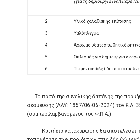
(
για τη δημιουργία ινοπλισμένο
2
Υλικό χαλαζιακής επίπασης
3
Υαλόπλεγμα
4
Άχρωμο υδατοαπωθητικό ρητινο
5
Οπλισμός για δημιουργία σκαρ
6
Τσιμεντοειδές δύο συστατικών
Το ποσό της συνολικής δαπάνης της προμήθε
δέσμευσης (ΑΑΥ: 1857/06-06-2024) τον Κ.Α. 
(συμπεριλαμβανομένου του Φ.Π.Α.)
.
Κριτήριο κατακύρωσης θα αποτελέσει 
τοποθέτηση των προϊόντων στις δύο (2) λεκ