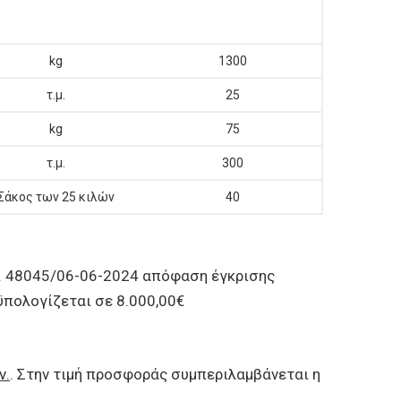
kg
1300
τ.μ.
25
kg
75
τ.μ.
300
Σάκος των 25 κιλών
40
ρ. 48045/06-06-2024 απόφαση έγκρισης
ϋπολογίζεται σε 8.000,00€
ν.
. Στην τιμή προσφοράς συμπεριλαμβάνεται η
ου.