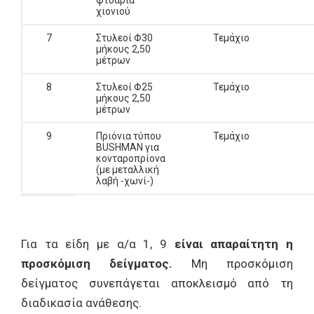
φτυάρια
χιονιού
7
Στυλεοί Φ30
Τεμάχιο
μήκους 2,50
μέτρων
8
Στυλεοί Φ25
Τεμάχιο
μήκους 2,50
μέτρων
9
Πριόνια τύπου
Τεμάχιο
BUSΗMAN για
κονταροπρίονα
(με μεταλλική
λαβή -χωνί-)
Για τα είδη με α/α 1, 9
είναι απαραίτητη η
προσκόμιση δείγματος.
Μη προσκόμιση
δείγματος συνεπάγεται αποκλεισμό από τη
διαδικασία ανάθεσης.