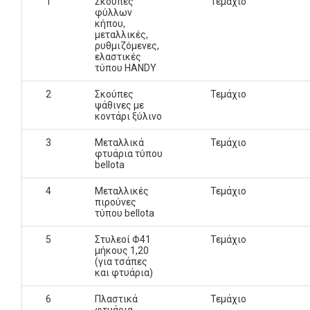
1
Σκούπες
Τεμάχιο
φύλλων
κήπου,
μεταλλικές,
ρυθμιζόμενες,
ελαστικές
τύπου HANDY
2
Σκούπες
Τεμάχιο
ψάθινες με
κοντάρι ξύλινο
3
Μεταλλικά
Τεμάχιο
φτυάρια τύπου
bellota
4
Μεταλλικές
Τεμάχιο
πιρούνες
τύπου bellota
5
Στυλεοί Φ41
Τεμάχιο
μήκους 1,20
(για τσάπες
και φτυάρια)
6
Πλαστικά
Τεμάχιο