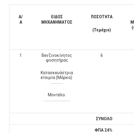
Α/
ΕΙΔΟΣ
ΠΟΣΟΤΗΤΑ
Α
ΜΗΧΑΝΗΜΑΤΟΣ
Μ
(
(Τεμάχιο)
1
Βενζινοκίνητος
6
φυσητήρας
Κατασκευάστρια
εταιρία (Μάρκα):
….……….
Μοντέλο:
………………………..
ΣΥΝΟΛΟ
ΦΠΑ 24%