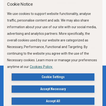
Marine Traffic
Cookie Notice
We use cookies to support website functionality, analyse
traffic, personalise content and ads. We may also share
information about your use of our site with our social media,
advertising and analytics partners. More specifically, the
overall cookies used by our website are categorized as
Necessary, Performance, Functional and Targeting. By
FOLLOW US
continuing to the website you agree with the use of the
Necessary cookies. Learn more or manage your preferences
anytime at our
Cookies Policy.
Terms of use
Privacy Policy
Cookie Settings
Cookies Policy
Accept Necessary
Δήλωση Προσβασιμότητας Ιστότοπου Δήμου Βόλου
Accept All
© 2019, City of Volos