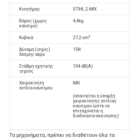
Κινητήρας
STIHL 2-MIX
Βάρος (χωρίς
4,4kg
καύσιμο)
3
Κυβικά
27,2 cm
Δύναμη (ισχύς)
15N
δέσμης αέρα
Στάθμη ηχητικής
104 dB(A)
ισχύος
Χειροκίνητη
ΝΑΙ
αντλία καυσίμου
(απαιτείται η ύπαρξη
χειροκίνητης αντλίας
καυσίμου ώστε να
επιταχύνεται η
διαδικασία εκκίνησης)
Τα μηχανήματα, πρέπει να διαθέτουν όλα τα