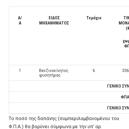
Α/
ΕΙΔΟΣ
Τεμάχια
ΤΙ
Α
ΜΗΧΑΝΗΜΑΤΟΣ
ΜΟΝ
(
χω
Φ
1
Βενζινοκίνητος
6
336
φυσητήρας
ΓΕΝΙΚΟ ΣΥ
ΦΠΑ
ΓΕΝΙΚΟ ΣΥ
Το ποσό της δαπάνης (συμπεριλαμβανομένου του
Φ.Π.Α.) θα βαρύνει σύμφωνα με την υπ’ αρ.