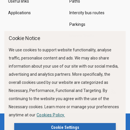
Useful links
Paths
Applications
Intercity bus routes
Parkings
Marine Traffic
Cookie Notice
We use cookies to support website functionality, analyse
traffic, personalise content and ads. We may also share
information about your use of our site with our social media,
advertising and analytics partners. More specifically, the
overall cookies used by our website are categorized as
Necessary, Performance, Functional and Targeting. By
FOLLOW US
continuing to the website you agree with the use of the
Necessary cookies. Learn more or manage your preferences
anytime at our
Cookies Policy.
Terms of use
Privacy Policy
Cookie Settings