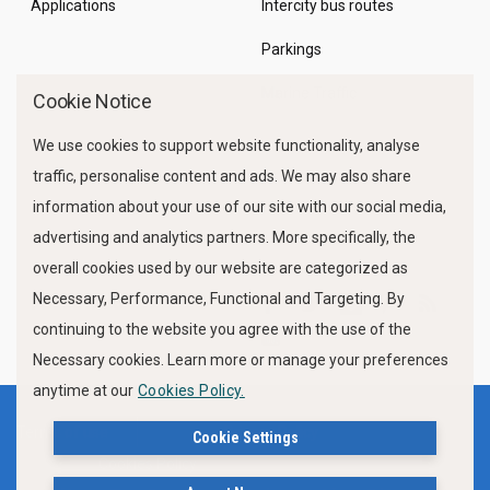
Applications
Intercity bus routes
Parkings
Marine Traffic
Cookie Notice
We use cookies to support website functionality, analyse
traffic, personalise content and ads. We may also share
information about your use of our site with our social media,
advertising and analytics partners. More specifically, the
overall cookies used by our website are categorized as
Necessary, Performance, Functional and Targeting. By
FOLLOW US
continuing to the website you agree with the use of the
Necessary cookies. Learn more or manage your preferences
anytime at our
Cookies Policy.
Terms of use
Privacy Policy
Cookie Settings
Cookies Policy