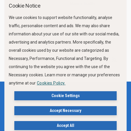
Marine Traffic
Cookie Notice
We use cookies to support website functionality, analyse
traffic, personalise content and ads. We may also share
information about your use of our site with our social media,
advertising and analytics partners. More specifically, the
overall cookies used by our website are categorized as
Necessary, Performance, Functional and Targeting. By
FOLLOW US
continuing to the website you agree with the use of the
Necessary cookies. Learn more or manage your preferences
anytime at our
Cookies Policy.
Terms of use
Privacy Policy
Cookie Settings
Cookies Policy
Accept Necessary
Δήλωση Προσβασιμότητας Ιστότοπου Δήμου Βόλου
Accept All
© 2019, City of Volos