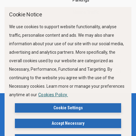
Parkings
Marine Traffic
Cookie Notice
We use cookies to support website functionality, analyse
traffic, personalise content and ads. We may also share
information about your use of our site with our social media,
advertising and analytics partners. More specifically, the
overall cookies used by our website are categorized as
Necessary, Performance, Functional and Targeting. By
FOLLOW US
continuing to the website you agree with the use of the
Necessary cookies. Learn more or manage your preferences
anytime at our
Cookies Policy.
Terms of use
Privacy Policy
Cookie Settings
Cookies Policy
Accept Necessary
Δήλωση Προσβασιμότητας Ιστότοπου Δήμου Βόλου