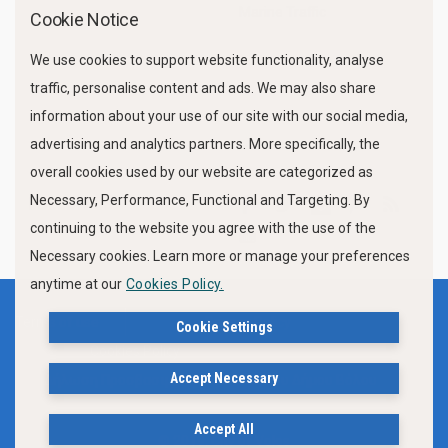
Marine Traffic
Cookie Notice
We use cookies to support website functionality, analyse
traffic, personalise content and ads. We may also share
information about your use of our site with our social media,
advertising and analytics partners. More specifically, the
overall cookies used by our website are categorized as
Necessary, Performance, Functional and Targeting. By
FOLLOW US
continuing to the website you agree with the use of the
Necessary cookies. Learn more or manage your preferences
anytime at our
Cookies Policy.
Terms of use
Privacy Policy
Cookie Settings
Cookies Policy
Accept Necessary
Δήλωση Προσβασιμότητας Ιστότοπου Δήμου Βόλου
Accept All
© 2019, City of Volos