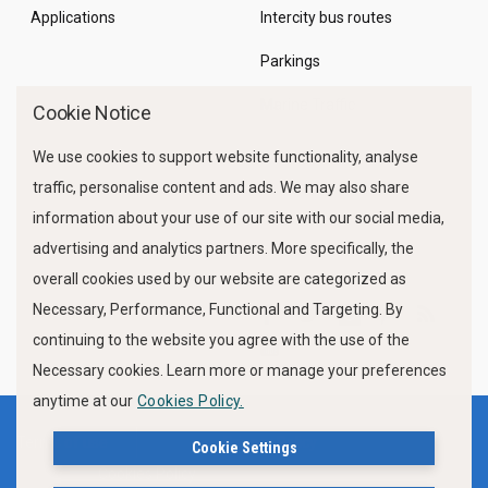
Applications
Intercity bus routes
Parkings
Marine Traffic
Cookie Notice
We use cookies to support website functionality, analyse
traffic, personalise content and ads. We may also share
information about your use of our site with our social media,
advertising and analytics partners. More specifically, the
overall cookies used by our website are categorized as
Necessary, Performance, Functional and Targeting. By
FOLLOW US
continuing to the website you agree with the use of the
Necessary cookies. Learn more or manage your preferences
anytime at our
Cookies Policy.
Terms of use
Privacy Policy
Cookie Settings
Cookies Policy