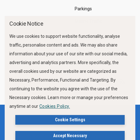
Parkings
Marine Traffic
Cookie Notice
We use cookies to support website functionality, analyse
traffic, personalise content and ads. We may also share
information about your use of our site with our social media,
advertising and analytics partners. More specifically, the
overall cookies used by our website are categorized as
Necessary, Performance, Functional and Targeting. By
FOLLOW US
continuing to the website you agree with the use of the
Necessary cookies. Learn more or manage your preferences
anytime at our
Cookies Policy.
Terms of use
Privacy Policy
Cookie Settings
Cookies Policy
Accept Necessary
Δήλωση Προσβασιμότητας Ιστότοπου Δήμου Βόλου