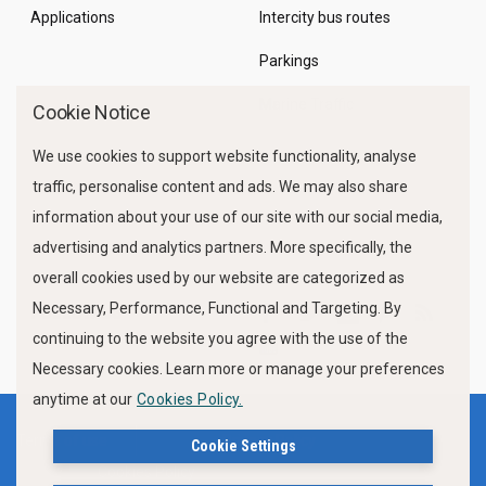
Applications
Intercity bus routes
Parkings
Marine Traffic
Cookie Notice
We use cookies to support website functionality, analyse
traffic, personalise content and ads. We may also share
information about your use of our site with our social media,
advertising and analytics partners. More specifically, the
overall cookies used by our website are categorized as
Necessary, Performance, Functional and Targeting. By
FOLLOW US
continuing to the website you agree with the use of the
Necessary cookies. Learn more or manage your preferences
anytime at our
Cookies Policy.
Terms of use
Privacy Policy
Cookie Settings
Cookies Policy