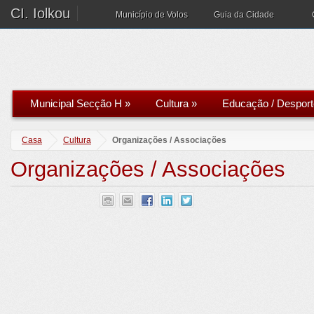
CI. Iolkou
Município de Volos
Guia da Cidade
Municipal Secção H
»
Cultura
»
Educação / Desport
Casa
Cultura
Organizações / Associações
Organizações / Associações