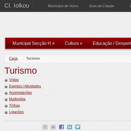
CI. Iolkou
Município de Volos
Guia da Cidade
Municipal Secção H
»
Cultura
»
Educação / Desport
Casa
Turismo
Turismo
Vistas
Eventos / Atividades
Acomodações
Multimídia
Trilhas
Ligações