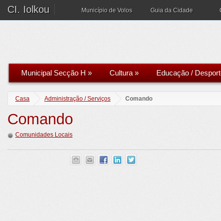
CI. Iolkou
Município de Volos
Guia da Cidade
Municipal Secção H
»
Cultura
»
Educação / Desport
Casa
Administração / Serviços
Comando
Comando
Comunidades Locais