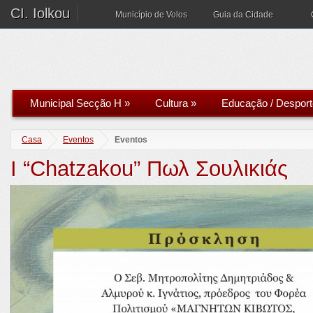
CI. Iolkou
Município de Volos
Guia da Cidade
Municipal Secção H
»
Cultura
»
Educação / Desport
Casa
Eventos
Eventos
I “Chatzakou” Πωλ Σουλικιάς