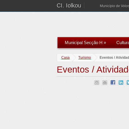
CI. Iolkou
Município de Volo
Municipal Secção H
»
Cultur
Casa
Turismo
Eventos / Ativida
Eventos / Ativida