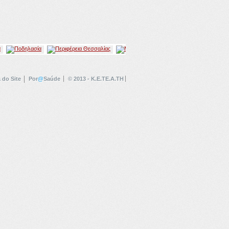
 do Site
Por
@
Saúde
© 2013 - K.E.TE.A.TH