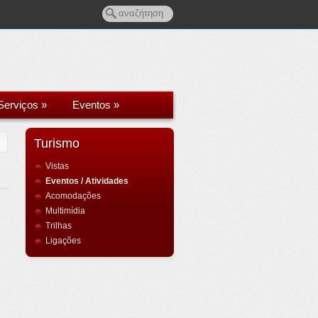
Serviços
»
Eventos
»
Turismo
Vistas
Eventos / Atividades
Acomodações
Multimídia
Trilhas
Ligações