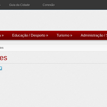
s
Guia da Cidade
Conexão
a
»
Educação / Desporto
»
Turismo
»
Administração / 
des
des