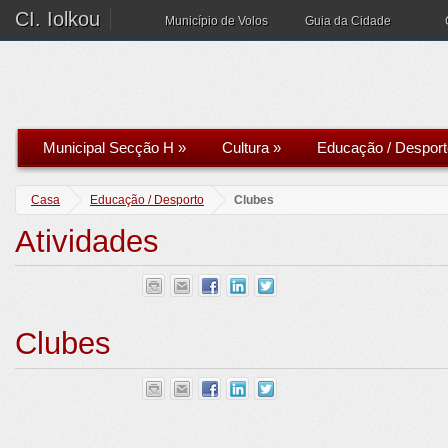
CI. Iolkou
Município de Volos
Guia da Cidade
Municipal Secção H
»
Cultura
»
Educação / Desport
Casa
Educação / Desporto
Clubes
Atividades
Clubes