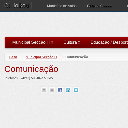
CI. Iolkou
Município de Volos
Guia da Cidade
Municipal Secção H
»
Cultura
»
Educação / Desport
Casa
Municipal Secção H
Comunicação
Comunicação
Telefones:
(2421
3)
5
3.
504 e 53.522