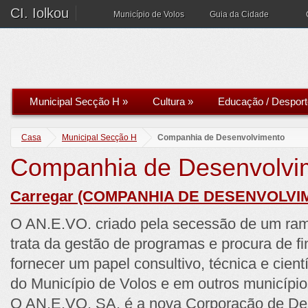
CI. Iolkou
Município de Volos
Guia da Cidade
Municipal Secção H
»
Cultura
»
Educação / Desport
Casa
Municipal Secção H
Companhia de Desenvolvimento
Companhia de Desenvolvi
Carregar (COMPANHIA DE DESENVOLVI
O AN.E.VO. criado pela secessão de um r
trata da gestão de programas e procura de 
fornecer um papel consultivo, técnica e cien
do Município de Volos e em outros município
O AN.E.VO. SA. é a nova Corporação de De