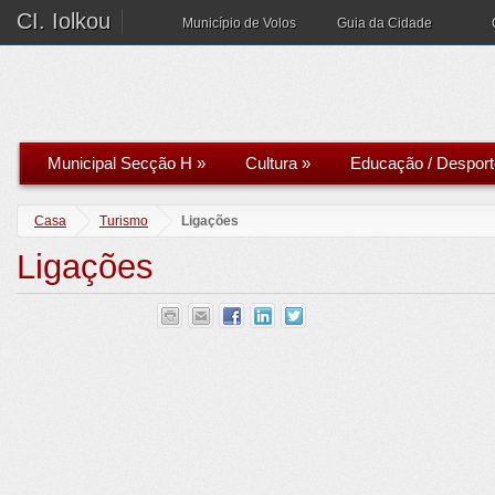
CI. Iolkou
Município de Volos
Guia da Cidade
Municipal Secção H
»
Cultura
»
Educação / Desport
Casa
Turismo
Ligações
Ligações