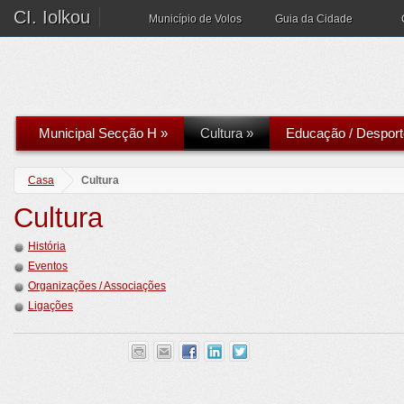
CI. Iolkou
Município de Volos
Guia da Cidade
Municipal Secção H
»
Cultura
»
Educação / Desport
Casa
Cultura
Cultura
História
Eventos
Organizações / Associações
Ligações