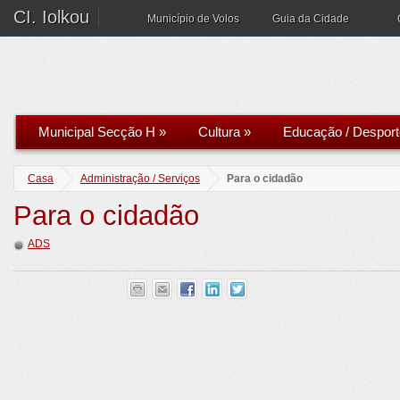
CI. Iolkou
Município de Volos
Guia da Cidade
Municipal Secção H
»
Cultura
»
Educação / Desport
Casa
Administração / Serviços
Para o cidadão
Para o cidadão
ADS