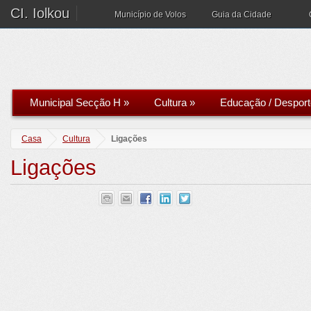
CI. Iolkou
Município de Volos
Guia da Cidade
Municipal Secção H
»
Cultura
»
Educação / Desport
Casa
Cultura
Ligações
Ligações