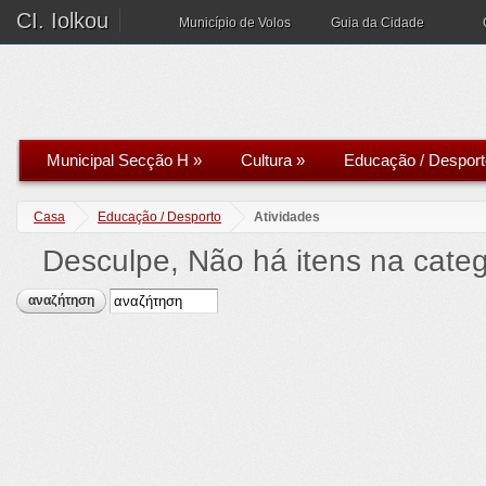
CI. Iolkou
Município de Volos
Guia da Cidade
Municipal Secção H
»
Cultura
»
Educação / Desport
Casa
Educação / Desporto
Atividades
Desculpe, Não há itens na categ