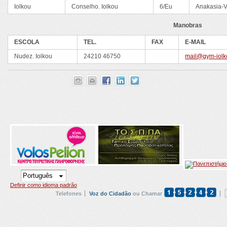
Iolkou
Conselho. Iolkou
6/Eu
Anakasia-V
Manobras
ESCOLA
TEL.
FAX
E-MAIL
Nudez. Iolkou
24210 46750
mail@gym-iolk
Definir como idioma padrão
Telefones
Voz do Cidadão
ou Chamar