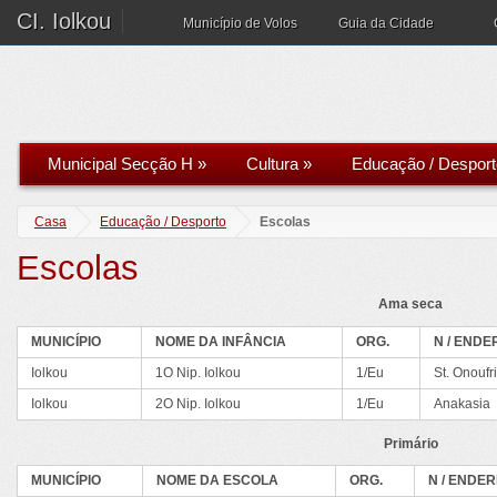
CI. Iolkou
Município de Volos
Guia da Cidade
Municipal Secção H
»
Cultura
»
Educação / Desport
Casa
Educação / Desporto
Escolas
Escolas
Ama seca
MUNICÍPIO
NOME DA INFÂNCIA
ORG.
N / END
Iolkou
1O Nip. Iolkou
1/Eu
St. Onoufr
Iolkou
2O Nip. Iolkou
1/Eu
Anakasia
Primário
MUNICÍPIO
NOME DA ESCOLA
ORG.
N / ENDE