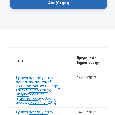
Ημερομηνία
Title
δημοσίευσης
Έρευνα αγοράς για την
14/03/2012
αντικατάσταση γάντζου
του μπράτσου ανύψωσης ,
επισκευή μπουκάλας
υπερκατασκευής
,επισκευή δεξιάς βάσης
ανυψωτικού 14_3_2012
Έρευνα αγοράς για την
14/03/2012