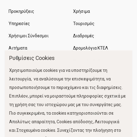
Προκηρύξεις
Χρήσιμα
Υπηρεσίες
Τουρισμός
Χρήσιμοι Σύνδεσμοι
Διαδρομές
Αιτήματα
Δρομολόγια ΚΤΕΛ
Ρυθμίσεις Cookies
Χώροι Στάθμευσης
Χρησιμοποιούμε cookies για να υποστηρίξουμε τη
Κίνηση Λιμένος
λειτουργία, να αναλύσουμε την επισκεψιμότητα, να
προσωποποιήσουμε το περιεχόμενο και τις διαφημίσεις.
Επιπλέον, μπορεί να μοιραστούμε πληροφορίες σχετικά με
τη χρήση σας του ιστοχώρου μας με του συνεργάτες μας.
Πιο συγκεκριμένα, τα cookies κατηγοριοποιούνται σε
Απολύτως απαραίτητα, Cookies απόδοσης, Λειτουργικά
και Στοχευμένα cookies. Συνεχίζοντας την πλοήγηση στο
FOLLOW US