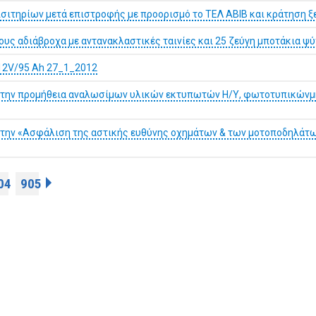
σιτηρίων μετά επιστροφής με προορισμό το ΤΕΛ ΑΒΙΒ και κράτηση ξ
ους αδιάβροχα με αντανακλαστικές ταινίες και 25 ζεύγη μποτάκια 
 12V/95 Ah 27_1_2012
α την προμήθεια αναλωσίμων υλικών εκτυπωτών Η/Υ, φωτοτυπικώνμ
 την «Aσφάλιση της αστικής ευθύνης οχημάτων & των μοτοποδηλάτ
04
905