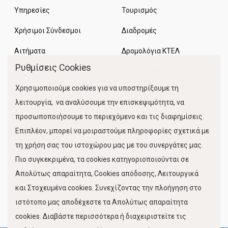
Υπηρεσίες
Τουρισμός
Χρήσιμοι Σύνδεσμοι
Διαδρομές
Αιτήματα
Δρομολόγια ΚΤΕΛ
Ρυθμίσεις Cookies
Χώροι Στάθμευσης
Χρησιμοποιούμε cookies για να υποστηρίξουμε τη
Κίνηση Λιμένος
λειτουργία, να αναλύσουμε την επισκεψιμότητα, να
προσωποποιήσουμε το περιεχόμενο και τις διαφημίσεις.
Επιπλέον, μπορεί να μοιραστούμε πληροφορίες σχετικά με
τη χρήση σας του ιστοχώρου μας με του συνεργάτες μας.
Πιο συγκεκριμένα, τα cookies κατηγοριοποιούνται σε
Απολύτως απαραίτητα, Cookies απόδοσης, Λειτουργικά
και Στοχευμένα cookies. Συνεχίζοντας την πλοήγηση στο
FOLLOW US
ιστότοπο μας αποδέχεστε τα Απολύτως απαραίτητα
cookies. Διαβάστε περισσότερα ή διαχειριστείτε τις