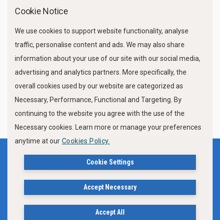
Marine Traffic
Cookie Notice
We use cookies to support website functionality, analyse
traffic, personalise content and ads. We may also share
information about your use of our site with our social media,
advertising and analytics partners. More specifically, the
overall cookies used by our website are categorized as
Necessary, Performance, Functional and Targeting. By
FOLLOW US
continuing to the website you agree with the use of the
Necessary cookies. Learn more or manage your preferences
anytime at our
Cookies Policy.
Terms of use
Privacy Policy
Cookie Settings
Cookies Policy
Accept Necessary
Δήλωση Προσβασιμότητας Ιστότοπου Δήμου Βόλου
Accept All
© 2019, City of Volos