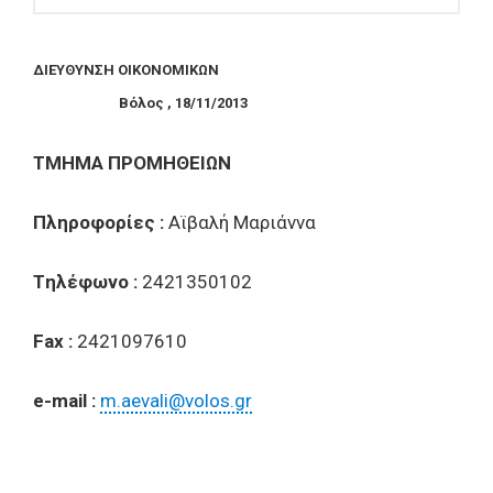
ΔIEYΘYNΣH OIKONOMIKΩN
Bόλος , 18/11/2013
TMHMA
Π
POMH
Θ
EI
Ω
N
Πληροφορίες :
Αϊβαλή Μαριάννα
Tηλέφωνο :
2421350102
Fax
:
2421097610
e-mail :
m.aevali@volos.gr