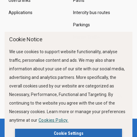
Useful links
Paths
Applications
Intercity bus routes
Parkings
Marine Traffic
Cookie Notice
We use cookies to support website functionality, analyse
traffic, personalise content and ads. We may also share
information about your use of our site with our social media,
advertising and analytics partners. More specifically, the
overall cookies used by our website are categorized as
Necessary, Performance, Functional and Targeting. By
FOLLOW US
continuing to the website you agree with the use of the
Necessary cookies. Learn more or manage your preferences
anytime at our
Cookies Policy.
Terms of use
Privacy Policy
Cookie Settings