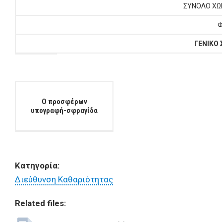
ΣΥΝΟΛΟ ΧΩ
Φ
ΓΕΝΙΚΟ
Ο προσφέρων
υπογραφή-σφραγίδα
Κατηγορία:
Διεύθυνση Καθαριότητας
Related files: