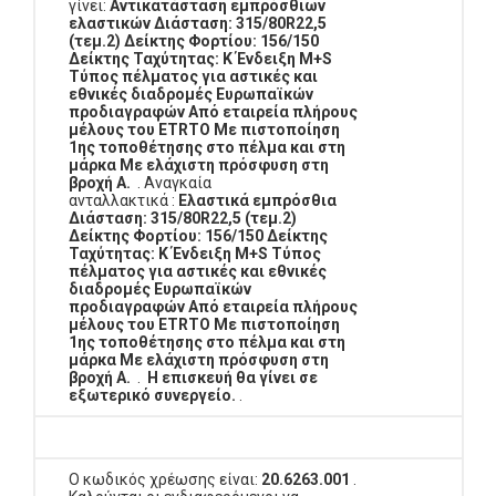
γίνει:
Αντικατάσταση εμπρόσθιων
ελαστικών Διάσταση: 315/80R22,5
(τεμ.2) Δείκτης Φορτίου: 156/150
Δείκτης Ταχύτητας: Κ Ένδειξη M+S
Τύπος πέλματος για αστικές και
εθνικές διαδρομές Ευρωπαϊκών
προδιαγραφών Από εταιρεία πλήρους
μέλους του ETRTO Με πιστοποίηση
1ης τοποθέτησης στο πέλμα και στη
μάρκα Με ελάχιστη πρόσφυση στη
βροχή Α.
. Αναγκαία
ανταλλακτικά :
Ελαστικά εμπρόσθια
Διάσταση: 315/80R22,5 (τεμ.2)
Δείκτης Φορτίου: 156/150 Δείκτης
Ταχύτητας: Κ Ένδειξη M+S Τύπος
πέλματος για αστικές και εθνικές
διαδρομές Ευρωπαϊκών
προδιαγραφών Από εταιρεία πλήρους
μέλους του ETRTO Με πιστοποίηση
1ης τοποθέτησης στο πέλμα και στη
μάρκα Με ελάχιστη πρόσφυση στη
βροχή Α.
.
Η επισκευή θα γίνει σε
εξωτερικό συνεργείο.
.
Ο κωδικός χρέωσης είναι:
20.6263.001
.