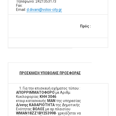
Τηλέφωνο: 2421353173
Fax:
Email:
d.divani@volos-city.gr
Πρός :
ΠΡΟΣΚΛΗΣΗ ΥΠΟΒΟΛΗΣ ΠΡΟΣΦΟΡΑΣ
1. Για την επισκευή οχήματος τύπου :
ΑΠΟΡΡΙΜΜΑΤΟΦΟΡΟ
με Αριθμ.
Κυκλοφορίας
ΚΗΗ 3046
εταιρ.κατασκευής
MAN
της υπηρεσίας
Δ/νσης ΚΑΘΑΡΙΟΤΗΤΑ
της Δημοτικής
Ενότητας
ΒΟΛΟΣ
με αρ.πλαισίου
WMAN18ZZ1BY253998
- χρειάζεται να