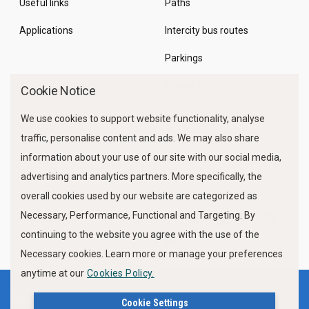
Useful links
Paths
Applications
Intercity bus routes
Parkings
Marine Traffic
Cookie Notice
We use cookies to support website functionality, analyse
traffic, personalise content and ads. We may also share
information about your use of our site with our social media,
advertising and analytics partners. More specifically, the
overall cookies used by our website are categorized as
Necessary, Performance, Functional and Targeting. By
FOLLOW US
continuing to the website you agree with the use of the
Necessary cookies. Learn more or manage your preferences
anytime at our
Cookies Policy.
Terms of use
Privacy Policy
Cookie Settings